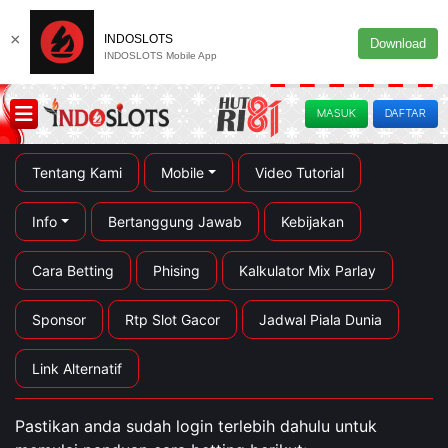
×
INDOSLOTS
Download
INDOSLOTS Mobile App
MASUK
DAFTAR
Tentang Kami
Mobile
Video Tutorial
Info
Bertanggung Jawab
Kebijakan
Cara Betting
Phising
Kalkulator Mix Parlay
Sponsor
Rtp Slot Gacor
Jadwal Piala Dunia
Link Alternatif
Pastikan anda sudah login terlebih dahulu untuk