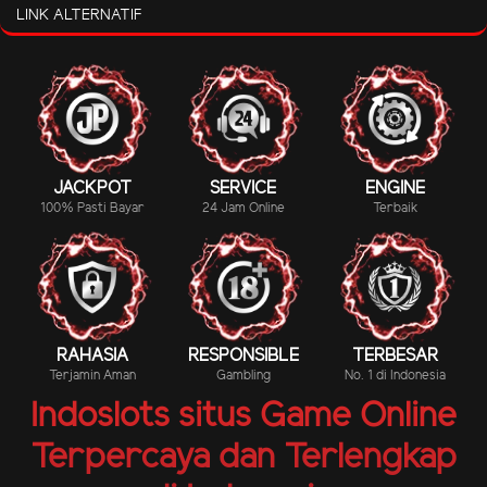
LINK ALTERNATIF
JACKPOT
SERVICE
ENGINE
100% Pasti Bayar
24 Jam Online
Terbaik
RAHASIA
RESPONSIBLE
TERBESAR
Terjamin Aman
Gambling
No. 1 di Indonesia
Indoslots situs Game Online
Terpercaya dan Terlengkap