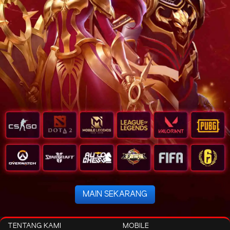
MAIN SEKARANG
TENTANG KAMI
MOBILE