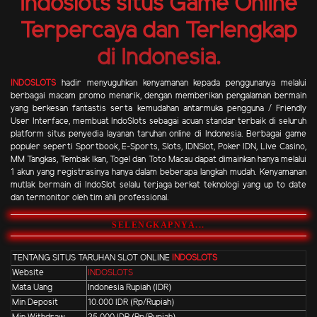
Indoslots situs Game Online
Terpercaya dan Terlengkap
di Indonesia.
INDOSLOTS
hadir menyuguhkan kenyamanan kepada penggunanya melalui
berbagai macam promo menarik, dengan memberikan pengalaman bermain
yang berkesan fantastis serta kemudahan antarmuka pengguna / Friendly
User Interface, membuat IndoSlots sebagai acuan standar terbaik di seluruh
platform situs penyedia layanan taruhan online di Indonesia. Berbagai game
populer seperti Sportbook, E-Sports, Slots, IDNSlot, Poker IDN, Live Casino,
MM Tangkas, Tembak Ikan, Togel dan Toto Macau dapat dimainkan hanya melalui
1 akun yang registrasinya hanya dalam beberapa langkah mudah. Kenyamanan
mutlak bermain di IndoSlot selalu terjaga berkat teknologi yang up to date
dan termonitor oleh tim ahli professional.
SELENGKAPNYA...
TENTANG SITUS TARUHAN SLOT ONLINE
INDOSLOTS
Website
INDOSLOTS
Mata Uang
Indonesia Rupiah (IDR)
Min Deposit
10.000 IDR (Rp/Rupiah)